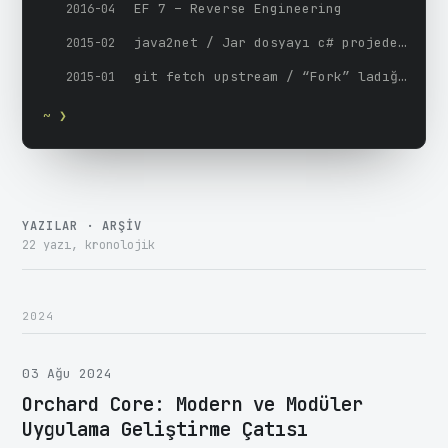
EF 7 – Reverse Engineering
2016-04
java2net / Jar dosyayı c# projede kullanmak / IKVM
2015-02
git fetch upstream / “Fork” ladığınız depoyu orjinal depodan senkronize edin
2015-01
~ ❯
YAZILAR · ARŞIV
22 yazı, kronolojik
2024
03 Ağu 2024
Orchard Core: Modern ve Modüler
Uygulama Geliştirme Çatısı