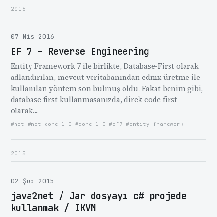
2016
07 Nis 2016
EF 7 – Reverse Engineering
Entity Framework 7 ile birlikte, Database-First olarak
adlandırılan, mevcut veritabanından edmx üretme ile
kullanılan yöntem son bulmuş oldu. Fakat benim gibi,
database first kullanmasanızda, direk code first
olarak...
#net
·
#net-core-1-0
·
#core-1-0
·
#ef7
·
#entity-framework
2015
02 Şub 2015
java2net / Jar dosyayı c# projede
kullanmak / IKVM