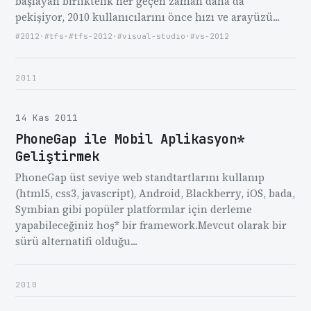
başlayan birliktelik her geçen zaman daha da
pekişiyor, 2010 kullanıcılarını önce hızı ve arayüzü...
#2012
·
#tfs
·
#tfs-2012
·
#visual-studio
·
#vs-2012
2011
14 Kas 2011
PhoneGap ile Mobil Aplikasyon*
Geliştirmek
PhoneGap üst seviye web standtartlarını kullanıp
(html5, css3, javascript), Android, Blackberry, iOS, bada,
Symbian gibi popüler platformlar için derleme
yapabileceğiniz hoş* bir framework.Mevcut olarak bir
sürü alternatifi olduğu...
2010