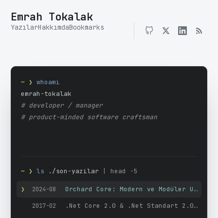
Emrah Tokalak
Yazılar
Hakkımda
Bookmarks
~ ❯
whoami
# developer / manager
# product-minded software craftsman
~ ❯
ls
./son-yazilar
| head -5
❯
Orchard Core: Modern ve Modüler Uygulama Geliştirme Çatısı
2024-08
.Net Core 2.0 & .Net Standart 2.0 – DailyBuilds
2017-02