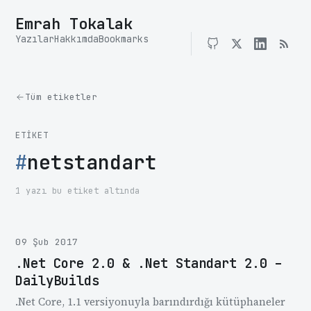
Emrah Tokalak
Yazılar
Hakkımda
Bookmarks
Tüm etiketler
ETIKET
#
netstandart
1 yazı bu etiket altında
09 Şub 2017
.Net Core 2.0 & .Net Standart 2.0 –
DailyBuilds
.Net Core, 1.1 versiyonuyla barındırdığı kütüphaneler